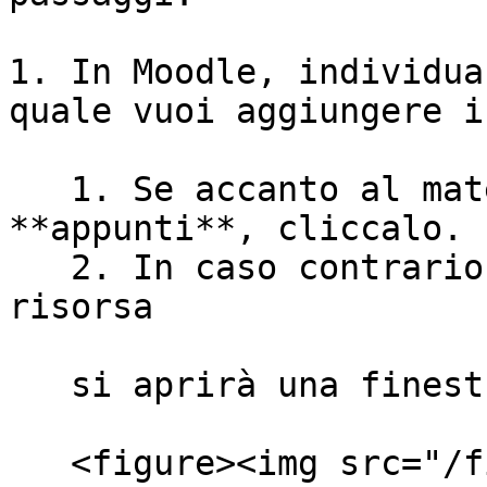
1. In Moodle, individua
quale vuoi aggiungere i
   1. Se accanto al materiale compare il pulsante 
**appunti**, cliccalo.

   2. In caso contrario, clicca direttamente sulla 
risorsa

   si aprirà una finestra popup.<br>

   <figure><img src="/files/1UtHRPCn4D6O3EDH3Lol" 