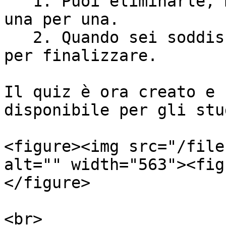
   1. Puoi eliminarle, modificarle o approvarle 
una per una.

   2. Quando sei soddisfatto, clicca su **Crea** 
per finalizzare.

Il quiz è ora creato e 
disponibile per gli stu
<figure><img src="/file
alt="" width="563"><fig
</figure>
